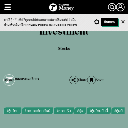
Search
Investment
Stocks
เราใช้คุ้กกี้
เพื่อให้ทุกคนได้ประสบการณ์การใช้งานที่ดียิ่งขึ้น
+ ก
- ก
รับทราบ
Light
Dark
ฟังข่าว
อ่านเพิ่มเติมคลิก(Privacy Policy)
และ
(Cookie Policy)
Investment
Stocks
กองบรรณาธิการ
Share
Save
#
หุ้นไทย
#
ตลาดหลักทรัพย์
#
ตลาดหุ้น
#
หุ้น
#
หุ้นไทยวันนี้
#
หุ้นวันนี้