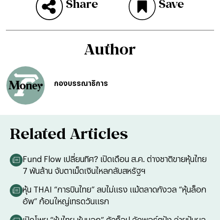
Share
Save
Author
กองบรรณาธิการ
Related Articles
Fund Flow เปลี่ยนทิศ? เปิดเดือน ส.ค. ต่างชาติขายหุ้นไทย
7 พันล้าน จับตาเม็ดเงินไหลกลับสหรัฐฯ
หุ้น THAI “การบินไทย” ลบไม่แรง แม้ตลาดกังวล “หุ้นล็อก
อัพ” ก้อนใหญ่เทรดวันแรก
เปิดโพย “หุ้นไทย-หุ้นนอก” ตัวท็อป จัดพอร์ตปัง จ่ายปันผล