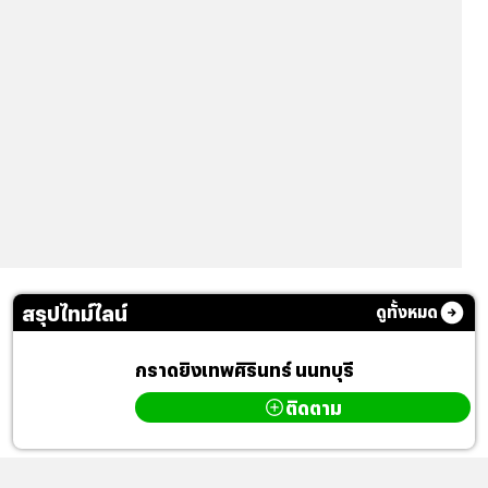
สรุปไทม์ไลน์
ดูทั้งหมด
กราดยิงเทพศิรินทร์ นนทบุรี
ติดตาม