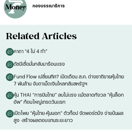
กองบรรณาธิการ
Related Articles
คาถา “4 ไม่ 4 ทำ”
ดัชนีเชื่อมั่นกลับมาร้อนแรง
Fund Flow เปลี่ยนทิศ? เปิดเดือน ส.ค. ต่างชาติขายหุ้นไทย
7 พันล้าน จับตาเม็ดเงินไหลกลับสหรัฐฯ
หุ้น THAI “การบินไทย” ลบไม่แรง แม้ตลาดกังวล “หุ้นล็อก
อัพ” ก้อนใหญ่เทรดวันแรก
เปิดโพย “หุ้นไทย-หุ้นนอก” ตัวท็อป จัดพอร์ตปัง จ่ายปันผล
สูง -สร้างผลตอบแทนระยะยาว