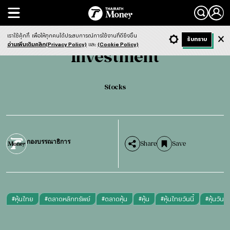
Search
Investment
Stocks
เราใช้คุ้กกี้
เพื่อให้ทุกคนได้ประสบการณ์การใช้งานที่ดียิ่งขึ้น
+ ก
- ก
รับทราบ
Light
Dark
ฟังข่าว
อ่านเพิ่มเติมคลิก(Privacy Policy)
และ
(Cookie Policy)
Investment
Stocks
กองบรรณาธิการ
Share
Save
#
หุ้นไทย
#
ตลาดหลักทรัพย์
#
ตลาดหุ้น
#
หุ้น
#
หุ้นไทยวันนี้
#
หุ้นวันนี้