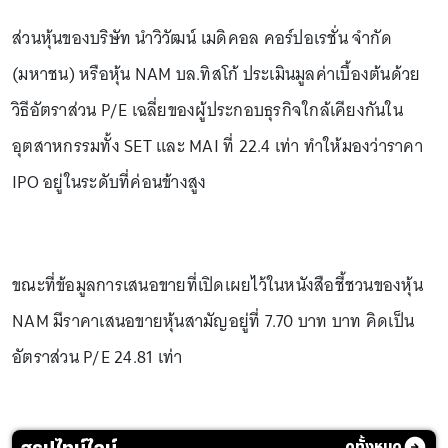
ส่วนหุ้นของบริษัท นำวิวัฒน์ เมดิคอล คอร์ปอเรชั่น จำกัด
(มหาชน) หรือหุ้น NAM บล.ทิสโก้ ประเมินมูลค่าเบื้องต้นด้วย
วิธีอัตราส่วน P/E เฉลี่ยของผู้ประกอบธุรกิจใกล้เคียงกันใน
อุตสาหกรรมทั้ง SET และ MAI ที่ 22.4 เท่า ทำให้มองว่าราคา
IPO อยู่ในระดับที่ค่อนข้างสูง
ขณะที่ข้อมูลการเสนอขายที่เปิดเผยไว้ในหนังสือชี้ชวนของหุ้น
NAM มีราคาเสนอขายหุ้นสามัญอยู่ที่ 7.70 บาท บาท คิดเป็น
อัตราส่วน P/E 24.81 เท่า
สรุปไทม์ไลน์
ดูทั้งหมด