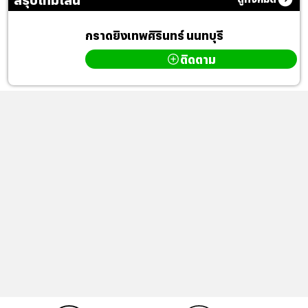
กราดยิงเทพศิรินทร์ นนทบุรี
ติดตาม