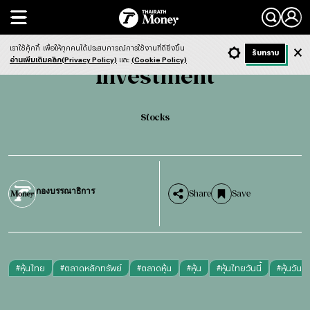
Search
Investment
Stocks
เราใช้คุ้กกี้
เพื่อให้ทุกคนได้ประสบการณ์การใช้งานที่ดียิ่งขึ้น
+ ก
- ก
รับทราบ
Light
Dark
ฟังข่าว
อ่านเพิ่มเติมคลิก(Privacy Policy)
และ
(Cookie Policy)
Investment
Stocks
กองบรรณาธิการ
Share
Save
#
หุ้นไทย
#
ตลาดหลักทรัพย์
#
ตลาดหุ้น
#
หุ้น
#
หุ้นไทยวันนี้
#
หุ้นวันนี้