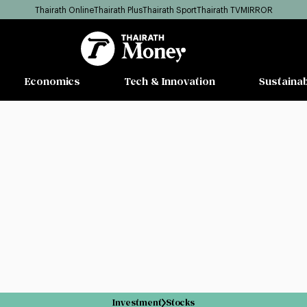
Thairath Online
Thairath Plus
Thairath Sport
Thairath TV
MIRROR
Economics
Tech & Innovation
Sustainab
Investment
Stocks