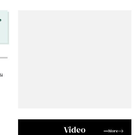
“
าน
Video
More