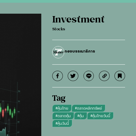
Investment
Stocks
กองบรรณาธิการ
Tag
#
หุ้นไทย
#
ตลาดหลักทรัพย์
#
ตลาดหุ้น
#
หุ้น
#
หุ้นไทยวันนี้
#
หุ้นวันนี้