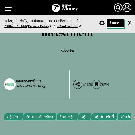
Search
Investment
Stocks
เราใช้คุ้กกี้
เพื่อให้ทุกคนได้ประสบการณ์การใช้งานที่ดียิ่งขึ้น
+ ก
- ก
รับทราบ
Light
Dark
ฟังข่าว
อ่านเพิ่มเติมคลิก(Privacy Policy)
และ
(Cookie Policy)
Investment
Stocks
กองบรรณาธิการ
Share
Save
หนังสือพิมพ์ไทยรัฐ
#
หุ้นไทย
#
ตลาดหลักทรัพย์
#
ตลาดหุ้น
#
หุ้น
#
หุ้นไทยวันนี้
#
หุ้นวันนี้