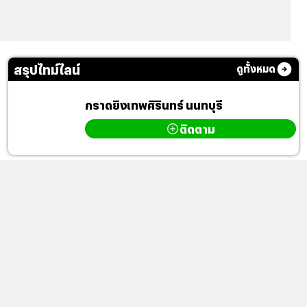
สรุปไทม์ไลน์
ดูทั้งหมด
กราดยิงเทพศิรินทร์ นนทบุรี
ติดตาม