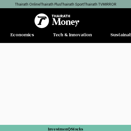
Thairath Online
Thairath Plus
Thairath Sport
Thairath TV
MIRROR
Economics
Tech & Innovation
Sustainab
Investment
Stocks