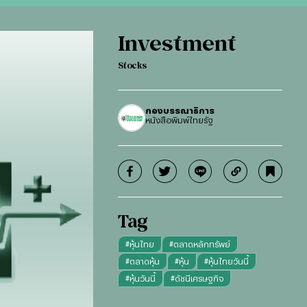
Investment
Stocks
กองบรรณาธิการ
หนังสือพิมพ์ไทยรัฐ
Tag
#
หุ้นไทย
#
ตลาดหลักทรัพย์
#
ตลาดหุ้น
#
หุ้น
#
หุ้นไทยวันนี้
#
หุ้นวันนี้
#
ดัชนีเศรษฐกิจ