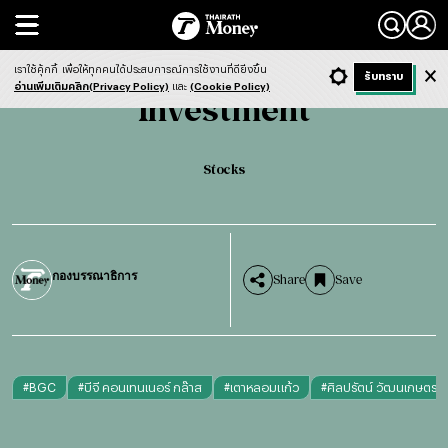
Search
Investment
Stocks
เราใช้คุ้กกี้
เพื่อให้ทุกคนได้ประสบการณ์การใช้งานที่ดียิ่งขึ้น
+ ก
- ก
รับทราบ
Light
Dark
ฟังข่าว
อ่านเพิ่มเติมคลิก(Privacy Policy)
และ
(Cookie Policy)
Investment
Stocks
กองบรรณาธิการ
Share
Save
#
BGC
#
บีจี คอนเทนเนอร์ กล๊าส
#
เตาหลอมแก้ว
#
ศิลปรัตน์ วัฒนเกษตร