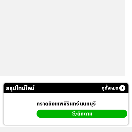
สรุปไทม์ไลน์
ดูทั้งหมด
กราดยิงเทพศิรินทร์ นนทบุรี
ติดตาม