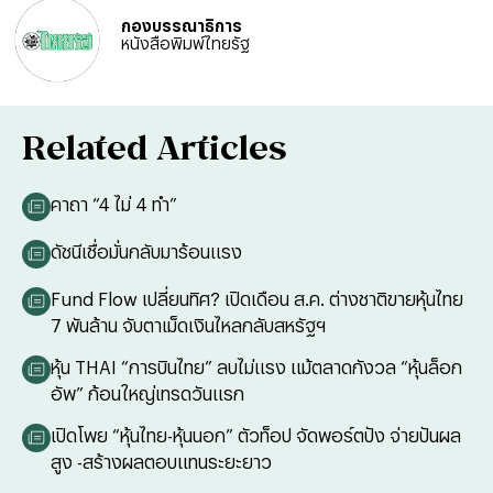
กองบรรณาธิการ
หนังสือพิมพ์ไทยรัฐ
Related Articles
คาถา “4 ไม่ 4 ทำ”
ดัชนีเชื่อมั่นกลับมาร้อนแรง
Fund Flow เปลี่ยนทิศ? เปิดเดือน ส.ค. ต่างชาติขายหุ้นไทย
7 พันล้าน จับตาเม็ดเงินไหลกลับสหรัฐฯ
หุ้น THAI “การบินไทย” ลบไม่แรง แม้ตลาดกังวล “หุ้นล็อก
อัพ” ก้อนใหญ่เทรดวันแรก
เปิดโพย “หุ้นไทย-หุ้นนอก” ตัวท็อป จัดพอร์ตปัง จ่ายปันผล
สูง -สร้างผลตอบแทนระยะยาว