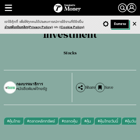
Search
Investment
Stocks
เราใช้คุ้กกี้
เพื่อให้ทุกคนได้ประสบการณ์การใช้งานที่ดียิ่งขึ้น
+ ก
- ก
รับทราบ
Light
Dark
ฟังข่าว
อ่านเพิ่มเติมคลิก(Privacy Policy)
และ
(Cookie Policy)
Investment
Stocks
กองบรรณาธิการ
Share
Save
หนังสือพิมพ์ไทยรัฐ
#
หุ้นไทย
#
ตลาดหลักทรัพย์
#
ตลาดหุ้น
#
หุ้น
#
หุ้นไทยวันนี้
#
หุ้นวันนี้