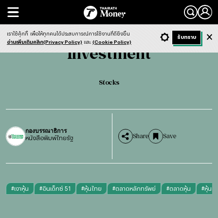
Search
Investment
Stocks
เราใช้คุ้กกี้
เพื่อให้ทุกคนได้ประสบการณ์การใช้งานที่ดียิ่งขึ้น
+ ก
- ก
รับทราบ
Light
Dark
ฟังข่าว
อ่านเพิ่มเติมคลิก(Privacy Policy)
และ
(Cookie Policy)
Investment
Stocks
กองบรรณาธิการ
Share
Save
หนังสือพิมพ์ไทยรัฐ
#
เงาหุ้น
#
อินเด็กซ์ 51
#
หุ้นไทย
#
ตลาดหลักทรัพย์
#
ตลาดหุ้น
#
หุ้นแ