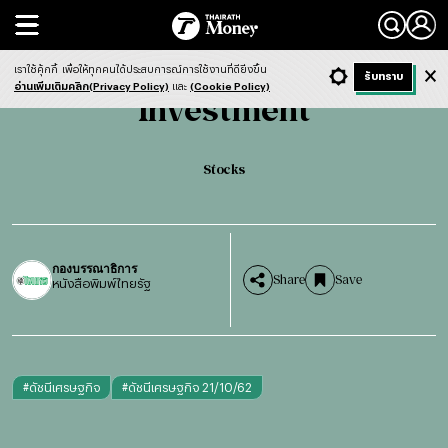
Search
Investment
Stocks
เราใช้คุ้กกี้
เพื่อให้ทุกคนได้ประสบการณ์การใช้งานที่ดียิ่งขึ้น
+ ก
- ก
รับทราบ
Light
Dark
ฟังข่าว
อ่านเพิ่มเติมคลิก(Privacy Policy)
และ
(Cookie Policy)
Investment
Stocks
กองบรรณาธิการ
Share
Save
หนังสือพิมพ์ไทยรัฐ
#
ดัชนีเศรษฐกิจ
#
ดัชนีเศรษฐกิจ 21/10/62