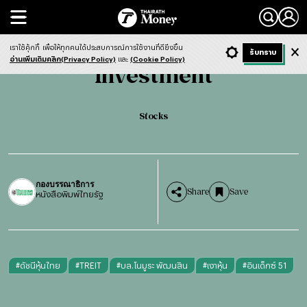
Search
Investment
Stocks
เราใช้คุ้กกี้
เพื่อให้ทุกคนได้ประสบการณ์การใช้งานที่ดียิ่งขึ้น
+ ก
- ก
รับทราบ
Light
Dark
ฟังข่าว
อ่านเพิ่มเติมคลิก(Privacy Policy)
และ
(Cookie Policy)
Investment
Stocks
กองบรรณาธิการ
Share
Save
หนังสือพิมพ์ไทยรัฐ
#
ดัชนีหุ้นไทย
#
TREIT
#
บล.โนมูระ พัฒนสิน
#
เงาหุ้น
#
อินเด็กซ์ 51