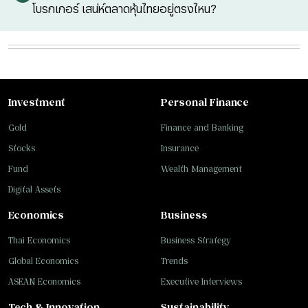
โบรกเกอร์ เสน่ห์ตลาดหุ้นไทยอยู่ตรงไหน?
Investment
Personal Finance
Gold
Finance and Banking
Stocks
Insurance
Fund
Wealth Management
Digital Assets
Economics
Business
Thai Economics
Business Strategy
Global Economics
Trends
ASEAN Economics
Executive Interviews
Tech & Innovation
Sustainability