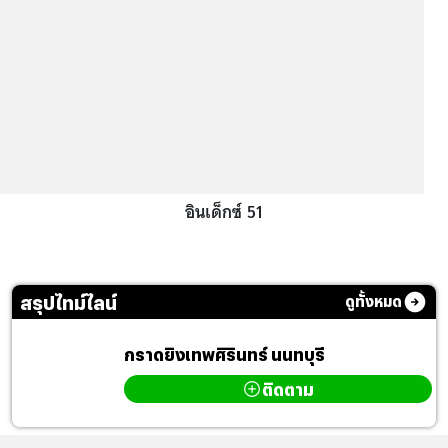
อินเด็กซ์ 51
สรุปไทม์ไลน์
ดูทั้งหมด
กราดยิงเทพศิรินทร์ นนทบุรี
ติดตาม