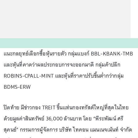
แนะกลยุทธ์เลือกซื้อหุ้นรายตัว กลุ่มแบงก์ BBL-KBANK-TMB
และหุ้นที่คาดว่าผลประกอบการจะออกมาดี กลุ่มค้าปลีก
ROBINS-CPALL-MINT และหุ้นที่ราคาปรับขึ้นต่ำกว่ากลุ่ม
BDMS-ERW
ปิดท้าย มีข่าวกอง TREIT ขึ้นแท่นกองทรัสต์ใหญ่ที่สุดในไทย
ด้วยมูลค่าสินทรัพย์ 36,000 ล้านบาท โดย “พีระพัฒน์ ศรี
สุคนธ์” กรรมการผู้จัดการ บริษัท ไทคอน แมนเนจเม้นท์ จำกัด