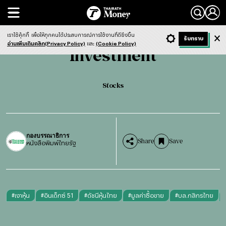
Search
Investment
Stocks
เราใช้คุ้กกี้
เพื่อให้ทุกคนได้ประสบการณ์การใช้งานที่ดียิ่งขึ้น
+ ก
- ก
รับทราบ
Light
Dark
ฟังข่าว
อ่านเพิ่มเติมคลิก(Privacy Policy)
และ
(Cookie Policy)
Investment
Stocks
กองบรรณาธิการ
Share
Save
หนังสือพิมพ์ไทยรัฐ
#
เงาหุ้น
#
อินเด็กซ์ 51
#
ดัชนีหุ้นไทย
#
มูลค่าซื้อขาย
#
บล.กสิกรไทย