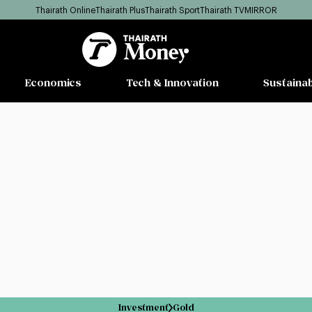
Thairath Online
Thairath Plus
Thairath Sport
Thairath TV
MIRROR
Economics
Tech & Innovation
Sustainab
Investment
Gold