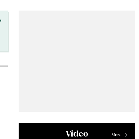
“
ย
Video
More