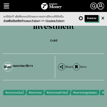
Search
Investment
Gold
เราใช้คุ้กกี้
เพื่อให้ทุกคนได้ประสบการณ์การใช้งานที่ดียิ่งขึ้น
+ ก
- ก
รับทราบ
Light
Dark
ฟังข่าว
อ่านเพิ่มเติมคลิก(Privacy Policy)
และ
(Cookie Policy)
Investment
Gold
กองบรรณาธิการ
Share
Save
#
ราคาทองวันนี้
#
ราคาทอง
#
ราคาทองคำวันนี้
#
ราคาทองรูปพรรณ
#
รา