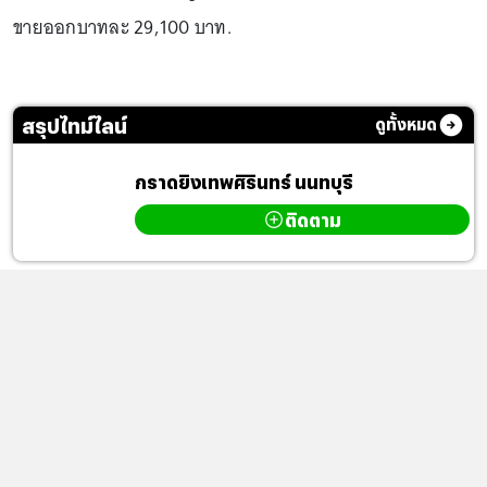
ขายออกบาทละ 29,100 บาท.
สรุปไทม์ไลน์
ดูทั้งหมด
กราดยิงเทพศิรินทร์ นนทบุรี
ติดตาม