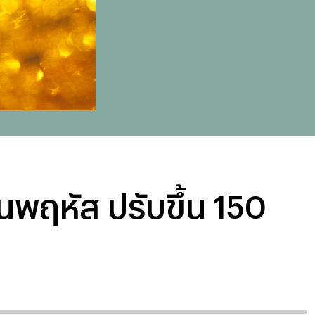
ันพฤหัส ปรับขึ้น 150