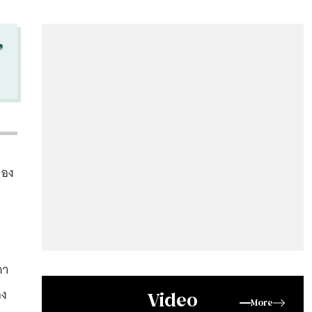
“
ทอง
คา
อง
Video
More