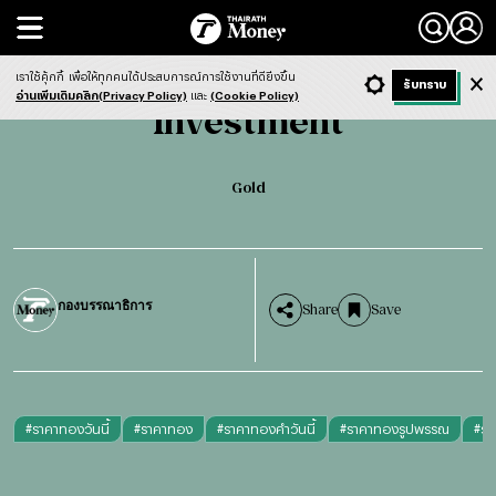
Search
Investment
Gold
เราใช้คุ้กกี้
เพื่อให้ทุกคนได้ประสบการณ์การใช้งานที่ดียิ่งขึ้น
+ ก
- ก
รับทราบ
Light
Dark
ฟังข่าว
อ่านเพิ่มเติมคลิก(Privacy Policy)
และ
(Cookie Policy)
Investment
Gold
กองบรรณาธิการ
Share
Save
#
ราคาทองวันนี้
#
ราคาทอง
#
ราคาทองคำวันนี้
#
ราคาทองรูปพรรณ
#
รา