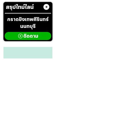
สรุปไทม์ไลน์
กราดยิงเทพศิรินทร์
นนทบุรี
ติดตาม