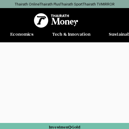
Thairath Online
Thairath Plus
Thairath Sport
Thairath TV
MIRROR
Economics
Tech & Innovation
Sustainab
Investment
Gold