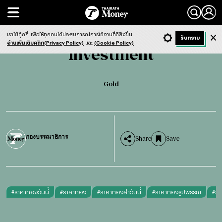
Search
Investment
Gold
เราใช้คุ้กกี้
เพื่อให้ทุกคนได้ประสบการณ์การใช้งานที่ดียิ่งขึ้น
+ ก
- ก
รับทราบ
Light
Dark
ฟังข่าว
อ่านเพิ่มเติมคลิก(Privacy Policy)
และ
(Cookie Policy)
Investment
Gold
กองบรรณาธิการ
Share
Save
#
ราคาทองวันนี้
#
ราคาทอง
#
ราคาทองคำวันนี้
#
ราคาทองรูปพรรณ
#
รา