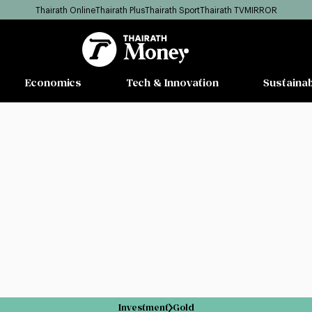
Thairath Online
Thairath Plus
Thairath Sport
Thairath TV
MIRROR
Economics
Tech & Innovation
Sustainab
Investment
Gold