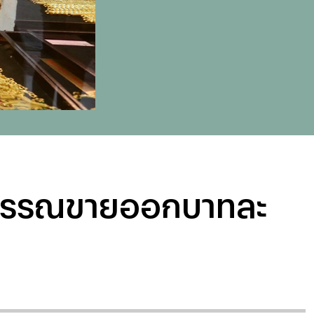
ูปพรรณขายออกบาทละ