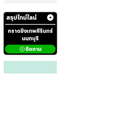
สรุปไทม์ไลน์
กราดยิงเทพศิรินทร์
นนทบุรี
ติดตาม