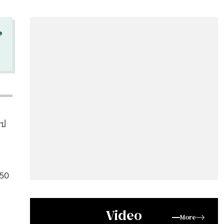
“
ูป
150
Video
More