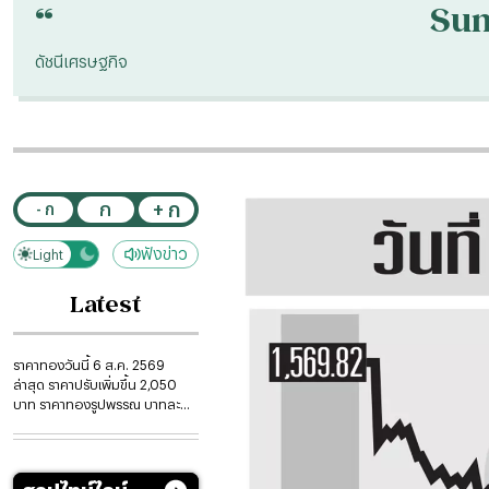
“
Su
ดัชนีเศรษฐกิจ
+ ก
ก
- ก
ฟังข่าว
Light
Dark
Latest
ราคาทองวันนี้ 6 ส.ค. 2569
ล่าสุด ราคาปรับเพิ่มขึ้น 2,050
บาท ราคาทองรูปพรรณ บาทละ
68,100.00 บาท