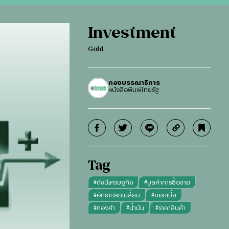
Investment
Gold
กองบรรณาธิการ
หนังสือพิมพ์ไทยรัฐ
Tag
#
ดัชนีเศรษฐกิจ
#
มูลค่าการซื้อขาย
#
อัตราแลกเปลี่ยน
#
ดอกเบี้ย
#
ทองคำ
#
น้ำมัน
#
ราคาสินค้า