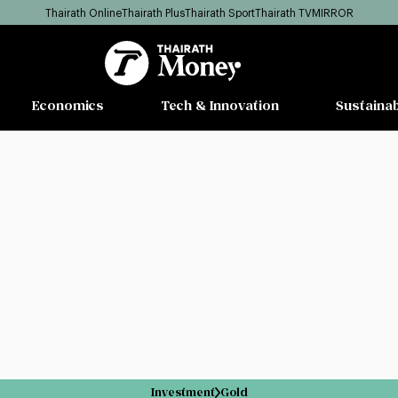
Thairath Online
Thairath Plus
Thairath Sport
Thairath TV
MIRROR
Economics
Tech & Innovation
Sustainab
Investment
Gold