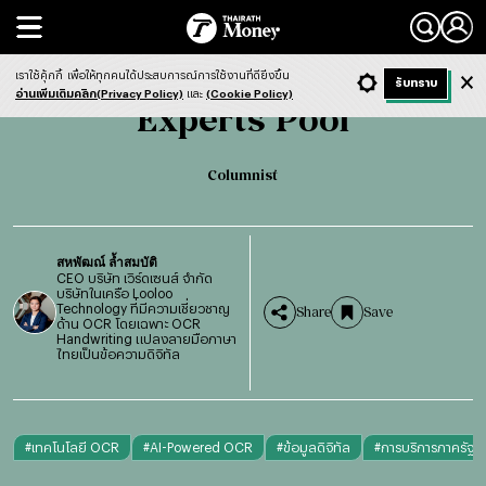
Search
Experts pool
Columnist
เราใช้คุ้กกี้
เพื่อให้ทุกคนได้ประสบการณ์การใช้งานที่ดียิ่งขึ้น
+ ก
- ก
รับทราบ
Light
Dark
ฟังข่าว
อ่านเพิ่มเติมคลิก(Privacy Policy)
และ
(Cookie Policy)
Experts Pool
Columnist
สหพัฒณ์ ล้ำสมบัติ
CEO บริษัท เวิร์ดเซนส์ จำกัด
บริษัทในเครือ Looloo
Technology ที่มีความเชี่ยวชาญ
Share
Save
ด้าน OCR โดยเฉพาะ OCR
Handwriting แปลงลายมือภาษา
ไทยเป็นข้อความดิจิทัล
#
เทคโนโลยี OCR
#
AI-Powered OCR
#
ข้อมูลดิจิทัล
#
การบริการภาครัฐ