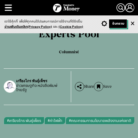
Search
Experts pool
Columnist
เราใช้คุ้กกี้
เพื่อให้ทุกคนได้ประสบการณ์การใช้งานที่ดียิ่งขึ้น
+ ก
- ก
รับทราบ
Light
Dark
ฟังข่าว
อ่านเพิ่มเติมคลิก(Privacy Policy)
และ
(Cookie Policy)
Experts Pool
Columnist
เกรียงไกร พันธ์ุเพ็ชร
ข่าวเศรษฐกิจ หนังสือพิมพ์
Share
Save
ไทยรัฐ
#
เกรียงไกร พันธุ์เพ็ชร
#
ค่าไฟฟ้า
#
คณะกรรมการนโยบายพลังงานแห่งชาติ