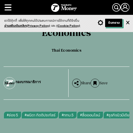
Search
Economics
Thai Economics
เราใช้คุ้กกี้
เพื่อให้ทุกคนได้ประสบการณ์การใช้งานที่ดียิ่งขึ้น
+ ก
- ก
รับทราบ
Light
Dark
ฟังข่าว
อ่านเพิ่มเติมคลิก(Privacy Policy)
และ
(Cookie Policy)
Economics
Thai Economics
กองบรรณาธิการ
Share
Save
#
ช่อง 5
#
พนิดา กิตติประภัสร์
#
ททบ.5
#
สื่อออนไลน์
#
ธุรกิจนิวมีเดีย