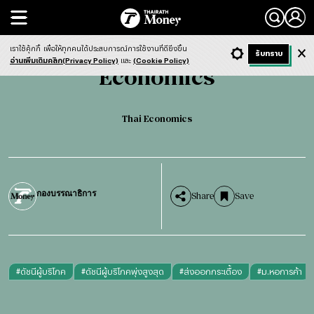
Search
Economics
Thai Economics
เราใช้คุ้กกี้
เพื่อให้ทุกคนได้ประสบการณ์การใช้งานที่ดียิ่งขึ้น
+ ก
- ก
รับทราบ
Light
Dark
ฟังข่าว
อ่านเพิ่มเติมคลิก(Privacy Policy)
และ
(Cookie Policy)
Economics
Thai Economics
กองบรรณาธิการ
Share
Save
#
ดัชนีผู้บริโภค
#
ดัชนีผู้บริโภคพุ่งสูงสุด
#
ส่งออกกระเตื้อง
#
ม.หอการค้า