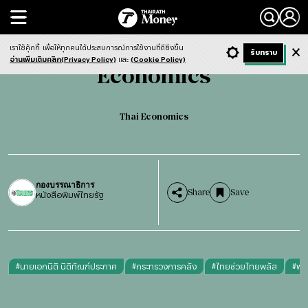
Search
Economics
Thai Economics
เราใช้คุ้กกี้
เพื่อให้ทุกคนได้ประสบการณ์การใช้งานที่ดียิ่งขึ้น
+ ก
- ก
รับทราบ
Light
Dark
ฟังข่าว
อ่านเพิ่มเติมคลิก(Privacy Policy)
และ
(Cookie Policy)
Economics
Thai Economics
กองบรรณาธิการ
Share
Save
หนังสือพิมพ์ไทยรัฐ
#
นายเอกนิติ นิติทัณฑ์ประภาศ
#
กระทรวงการคลัง
#
ไทยช่วยไทยพลัส
#
พระ