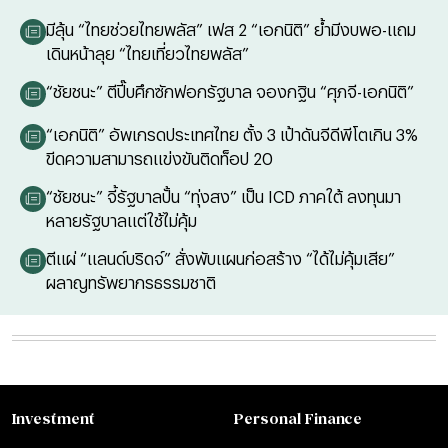
มีลุ้น “ไทยช่วยไทยพลัส” เฟส 2 “เอกนิติ” ย้ำมีงบพอ-แถม
เดินหน้าลุย “ไทยเที่ยวไทยพลัส”
“ชัยชนะ” ตีปี๊บศึกซักฟอกรัฐบาล จองกฐิน “ศุภจี-เอกนิติ”
“เอกนิติ” อัพเกรดประเทศไทย ตั้ง 3 เป้าดันจีดีพีโตเกิน 3%
ขีดความสามารถแข่งขันติดท็อป 20
“ชัยชนะ” จี้รัฐบาลปั้น “ทุ่งสง” เป็น ICD ภาคใต้ ลงทุนมา
หลายรัฐบาลแต่ใช้ไม่คุ้ม
ตีแผ่ “แลนด์บริดจ์” สั่งพับแผนก่อสร้าง “ได้ไม่คุ้มเสีย”
ผลาญทรัพยากรธรรมชาติ
Investment
Personal Finance