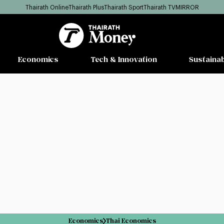
Thairath Online
Thairath Plus
Thairath Sport
Thairath TV
MIRROR
Economics
Tech & Innovation
Sustainab
Economics
Thai Economics