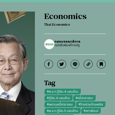
Economics
Thai Economics
กองบรรณาธิการ
หนังสือพิมพ์ไทยรัฐ
Tag
#
พ.ร.ก.กู้เงิน 4 แสนล้าน
#
กู้เงิน 4 แสนล้าน
#
หนี้สาธารณะ
#
เพดานหนี้สาธารณะ
#
ไทยช่วยไทยพลัส
#
พ.ร.ก.กู้เงิน 5 แสนล้าน
#
สภาพัฒน์