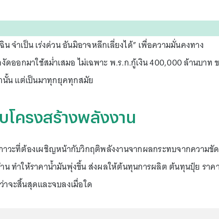
ฉิน จำเป็น เร่งด่วน อันมิอาจหลีกเลี่ยงได้” เพื่อความมั่นคงทาง
กงัดออกมาใช้สม่ำเสมอ ไม่เฉพาะ พ.ร.ก.กู้เงิน 400,000 ล้านบาท 
นั้น แต่เป็นมาทุกยุคทุกสมัย
–ปรับโครงสร้างพลังงาน
นภาวะที่ต้องเผชิญหน้ากับวิกฤติพลังงานจากผลกระทบจากความขั
น ทำให้ราคาน้ำมันพุ่งขึ้น ส่งผลให้ต้นทุนการผลิต ต้นทุนปุ๋ย ราค
าว่าจะสิ้นสุดและจบลงเมื่อใด