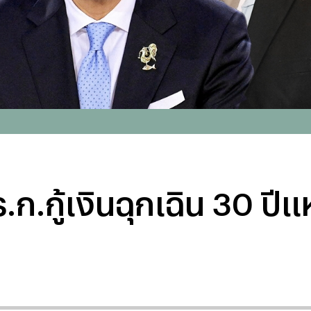
.กู้เงินฉุกเฉิน 30 ปีแห