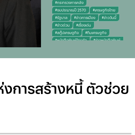
#
กระทรวงการคลัง
#
งบประมาณปี 2570
#
เศรษฐกิจไทย
#
รัฐบาล
#
ข่าวการเมือง
#
ข่าววันนี้
#
ข่าวด่วน
#
เรื่องเด่น
#
สกู๊ปเศรษฐกิจ
#
ทีมเศรษฐกิจ
#
หนังสือพิมพ์ไทยรัฐ
#
ข่าวหนังสือพิมพ์
#
ไทยรัฐฉบับพิมพ์
#
ข่าวไทยรัฐ
#
คอลัมน์หนังสือพิมพ์ไทยรัฐ
#
อนุทิน ชาญวีรกูล
่งการสร้างหนี้ ตัวช่วย