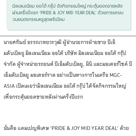
มิลเลนเนียม ออโต้ กรุ๊ป จัดกิจกรรมใหญ่ กระตุ้นยอดขายหลัง
ผ่านครึ่งปีแรก ‘PRIDE & JOY MID YEAR DEAL’ ด้วยการยกขบ
วนยนตรกรรมหรูสุดพรีเมียม
นายศรัณย์ อรรถเวทยวรวุฒิ ผู้อำนวยการฝ่ายขาย บีเอ็
มดับเบิลยู มิลเลนเนียม ออโต้ บริษัท มิลเลนเนียม ออโต้ กรุ๊ป
จำกัด ผู้จำหน่ายรถยนต์ บีเอ็มดับเบิลยู, มินิ และมอเตอร์ไซค์ บี
เอ็มดับเบิลยู มอเตอร์ราด อย่างเป็นทางการในเครือ MGC-
ASIA เปิดเผยว่ามิลเลนเนียม ออโต้ กรุ๊ป ได้จัดกิจกรรมใหญ่
เพื่อกระตุ้นยอดขายหลังผ่านครึ่งปีแรก
นั่นคือ แคมเปญพิเศษ ‘PRIDE & JOY MID YEAR DEAL’ ด้วย