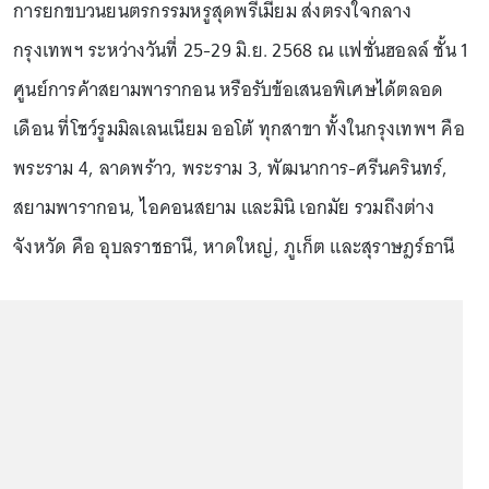
การยกขบวนยนตรกรรมหรูสุดพรีเมียม ส่งตรงใจกลาง
กรุงเทพฯ ระหว่างวันที่ 25-29 มิ.ย. 2568 ณ แฟชั่นฮอลล์ ชั้น 1
ศูนย์การค้าสยามพารากอน หรือรับข้อเสนอพิเศษได้ตลอด
เดือน ที่โชว์รูมมิลเลนเนียม ออโต้ ทุกสาขา ทั้งในกรุงเทพฯ คือ
พระราม 4, ลาดพร้าว, พระราม 3, พัฒนาการ-ศรีนครินทร์,
สยามพารากอน, ไอคอนสยาม และมินิ เอกมัย รวมถึงต่าง
จังหวัด คือ อุบลราชธานี, หาดใหญ่, ภูเก็ต และสุราษฎร์ธานี