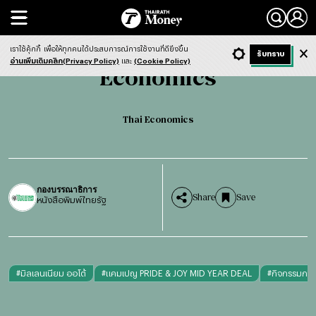
Search
Economics
Thai Economics
เราใช้คุ้กกี้
เพื่อให้ทุกคนได้ประสบการณ์การใช้งานที่ดียิ่งขึ้น
+ ก
- ก
รับทราบ
Light
Dark
ฟังข่าว
อ่านเพิ่มเติมคลิก(Privacy Policy)
และ
(Cookie Policy)
Economics
Thai Economics
กองบรรณาธิการ
Share
Save
หนังสือพิมพ์ไทยรัฐ
#
มิลเลนเนียม ออโต้
#
แคมเปญ PRIDE & JOY MID YEAR DEAL
#
กิจกรรมกระ