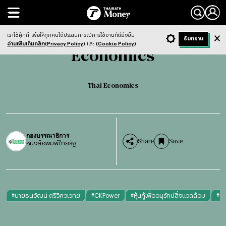
Search
Economics
Thai Economics
เราใช้คุ้กกี้
เพื่อให้ทุกคนได้ประสบการณ์การใช้งานที่ดียิ่งขึ้น
+ ก
- ก
รับทราบ
Light
Dark
ฟังข่าว
อ่านเพิ่มเติมคลิก(Privacy Policy)
และ
(Cookie Policy)
Economics
Thai Economics
กองบรรณาธิการ
Share
Save
หนังสือพิมพ์ไทยรัฐ
#
นายธนวัฒน์ ตรีวิศวเวทย์
#
CKPower
#
หุ้นกู้เพื่ออนุรักษ์สิ่งแวดล้อม
#
G