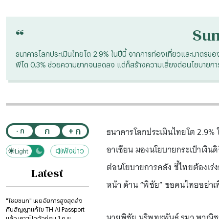
“
Su
ธนาคารโลกประเมินไทยโต 2.9% ในปีนี้ จากการท่องเที่ยวและมาตรของรั
พีโต 0.3% ช่วยความยากจนลดลง แต่ก็สร้างความเสี่ยงต่อนโยบายการค
ธนาคารโลกประเมินไทยโต 2.9% ในป
+ ก
ก
- ก
อาเซียน มองนโยบายกระเป๋าเงินดิ
ฟังข่าว
Light
Dark
ต่อนโยบายการคลัง ชี้ไทยต้องเร่ง
Latest
หน้า ด้าน “พิชัย” ขอคนไทยอย่าเ
"ไชยชนก" เผยอัยการสูงสุดส่ง
คืนสัญญาแก้ไข TH AI Passport
นายพิชัย นริพทะพันธุ์ รมว.พาณิ
แล้ว เคาะเปิดตัวก่อน 1 ก.ย.