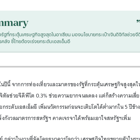
mmary
ฐที่กระตุ้นเศรษฐกิจสูงสุดในอาเซียน มองนโยบายกระเป๋าเงินดิจิทัลช่วยจีด
ลัง ชี้ไทยต้องเร่งยกระดับเอสเอ็มอี
ีนี้ จากการท่องเที่ยวและมาตรของรัฐที่กระตุ้นเศรษฐกิจสูงสุดใ
จิทัลช่วยจีดีพีโต 0.3% ช่วยความยากจนลดลง แต่ก็สร้างความเสี่ย
ยกระดับเอสเอ็มอี เพิ่มนวัตกรรมก่อนจะเติบโตได้ต่ำมากใน 5 ปีข้า
พิ่งกังวลมาตรการสหรัฐฯ คาดเจรจาได้พร้อมเอาใจสหรัฐฯเพิ่ม
ชย์ กล่าวในงานที่จัดโดยธนาคารโลกว่า เศรษฐกิจไทยขยายตัวในระ