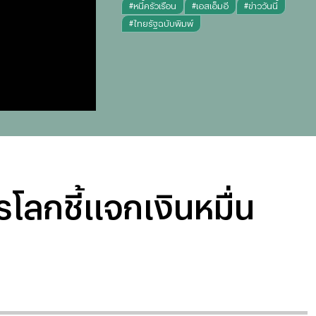
#
หนี้ครัวเรือน
#
เอสเอ็มอี
#
ข่าววันนี้
#
ไทยรัฐฉบับพิมพ์
โลกชี้แจกเงินหมื่น