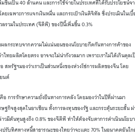
พิ่มขึ้นเป็น 40 ล้านคน และการใช้จ่ายในประเทศที่ได้รับประโยชน์จ
ยเฉพาะการแจกเงินหมื่น และกระเป๋าเงินดิจิทัล ซึ่งประเมินในเบื้
วลรวมในประเทศ (จีดีพี) ของปีนี้เพิ่มขึ้น 0.3%
หรับผลกระทบจากความไม่แน่นอนของนโยบายกีดกันทางการค้าของ
าไทยผลิตโดยตรง อาจจะไม่น่ากังวลมาก เพราะเราไม่ได้เกินดุลเป
คือ สหรัฐฯมองว่าเราเป็นส่วนหนึ่งของห่วงโซ่การผลิตของจีน โดย
ยนต์
ใจคือ การรักษาความยั่งยืนทางการคลัง โดยมองว่าในปีที่ผ่านมา
ฐกิจสูงสุดในอาเซียน ทั้งการลงทุนของรัฐ และกระตุ้นระยะสั้น ผ
กล่าวมีต้นทุนสูงถึง 0.8% ของจีดีพี ทำให้ต้องจับตาการดำเนินนโยบ
่งปรับทิศทางหนี้สาธารณะของไทยว่าจะแตะ 70% ในอนาคตอันใกล้น