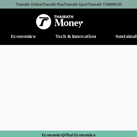
Thairath Online
Thairath Plus
Thairath Sport
Thairath TV
MIRROR
Economics
Tech & Innovation
Sustainab
Economics
Thai Economics