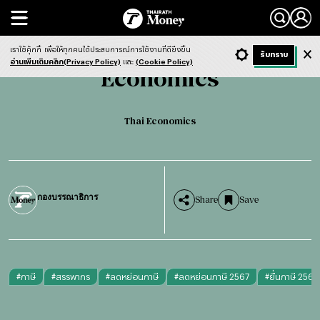
Search
Economics
Thai Economics
เราใช้คุ้กกี้
เพื่อให้ทุกคนได้ประสบการณ์การใช้งานที่ดียิ่งขึ้น
+ ก
- ก
รับทราบ
Light
Dark
ฟังข่าว
อ่านเพิ่มเติมคลิก(Privacy Policy)
และ
(Cookie Policy)
Economics
Thai Economics
กองบรรณาธิการ
Share
Save
#
ภาษี
#
สรรพากร
#
ลดหย่อนภาษี
#
ลดหย่อนภาษี 2567
#
ยื่นภาษี 2567