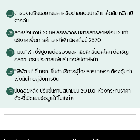
ตำรวจเตรียมขยายผล เครือข่ายลอบนำเข้าเกล็ดส้ม หนีภาษี
จากจีน
ลดหย่อนภาษี 2569 สรรพากร ขยายสิทธิลดหย่อน 2 เท่า
บริจาคเพื่อการศึกษา-กีฬา มีผลถึงปี 2570
กมธ.กีฬา จี้รัฐบาลต่อรองลดค่าลิขสิทธิ์บอลโลก จ่อเชิญ
กสทช.-กรมประชาสัมพันธ์ แจงสัปดาห์หน้า
"พิพัฒน์" จี้ ทอท. ขึ้นค่าบริการผู้โดยสารขาออก ต้องคุ้มค่า
เร่งดันไทยสู่ฮับการบิน
นับถอยหลัง ปรับขึ้นภาษีสนามบิน 20 มิ.ย. ห่วงกระทบราคา
ตั๋ว-จี้เปิดเผยข้อมูลให้โปร่งใส