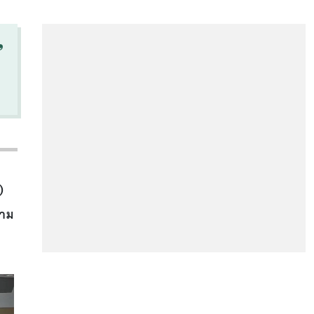
“
)
ตาม