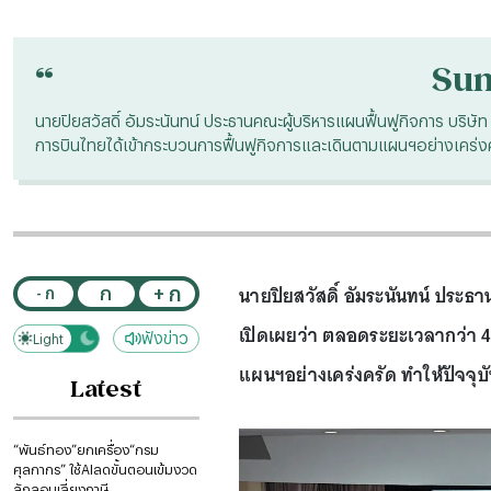
“
Su
นายปิยสวัสดิ์ อัมระนันทน์ ประธานคณะผู้บริหารแผนฟื้นฟูกิจการ บริษัท
การบินไทยได้เข้ากระบวนการฟื้นฟูกิจการและเดินตามแผนฯอย่างเคร่งค
นายปิยสวัสดิ์ อัมระนันทน์ ประธ
+ ก
ก
- ก
เปิดเผยว่า ตลอดระยะเวลากว่า 4 
ฟังข่าว
Light
Dark
แผนฯอย่างเคร่งครัด ทำให้ปัจจุ
Latest
“พันธ์ทอง”ยกเครื่อง“กรม
ศุลกากร” ใช้AIลดขั้นตอนเข้มงวด
ลักลอบเลี่ยงภาษี