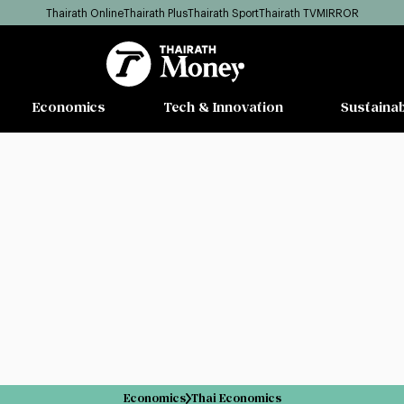
Thairath Online
Thairath Plus
Thairath Sport
Thairath TV
MIRROR
Economics
Tech & Innovation
Sustainab
Economics
Thai Economics