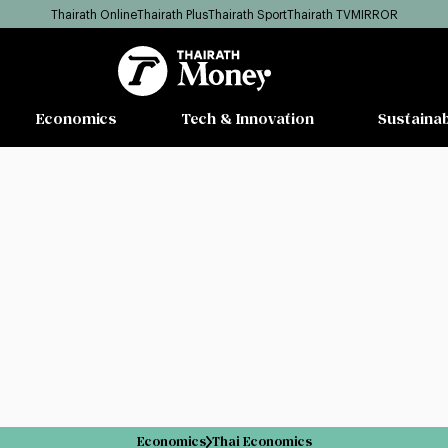
Thairath Online
Thairath Plus
Thairath Sport
Thairath TV
MIRROR
Economics
Tech & Innovation
Sustainab
Economics
Thai Economics