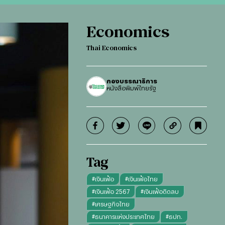
Economics
Thai Economics
กองบรรณาธิการ
หนังสือพิมพ์ไทยรัฐ
Tag
#
เงินเฟ้อ
#
เงินเฟ้อไทย
#
เงินเฟ้อ 2567
#
เงินเฟ้อติดลบ
#
เศรษฐกิจไทย
#
ธนาคารแห่งประเทศไทย
#
ธปท.