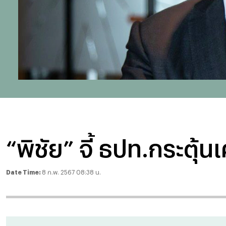
“พิชัย” จี้ ธปท.กระต
Date Time:
8 ก.พ. 2567 08:38 น.