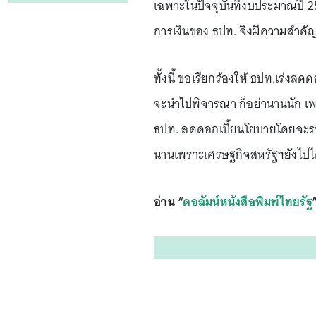
เฉพาะในปัจจุบันที่งบประมาณปี 2
การเงินของ ธปท. จึงมีความสำคั
ทั้งนี้ ขอเรียกร้องให้ ธปท.เร่งล
จะนำไปพิจารณา ก็อย่านานนัก เพร
ธปท. ลดดอกเบี้ยนโยบายโดยจะรอ
นานเพราะเศรษฐกิจสหรัฐฯยังไปได
อ่าน “
คอลัมน์หนังสือพิมพ์ไทยรัฐ