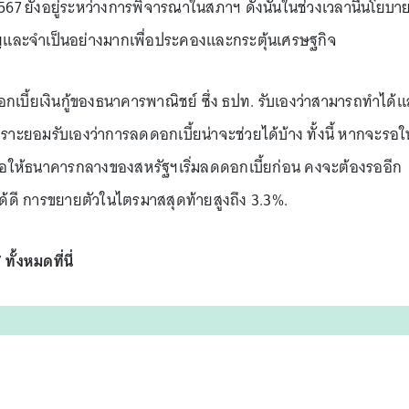
567 ยังอยู่ระหว่างการพิจารณาในสภาฯ ดังนั้นในช่วงเวลานี้นโยบา
ญและจำเป็นอย่างมากเพื่อประคองและกระตุ้นเศรษฐกิจ
ดดอกเบี้ยเงินกู้ของธนาคารพาณิชย์ ซึ่ง ธปท. รับเองว่าสามารถทำได้
าะยอมรับเองว่าการลดดอกเบี้ยน่าจะช่วยได้บ้าง ทั้งนี้ หากจะรอใ
ให้ธนาคารกลางของสหรัฐฯเริ่มลดดอกเบี้ยก่อน คงจะต้องรออีก
้ดี การขยายตัวในไตรมาสสุดท้ายสูงถึง 3.3%.
” ทั้งหมดที่นี่