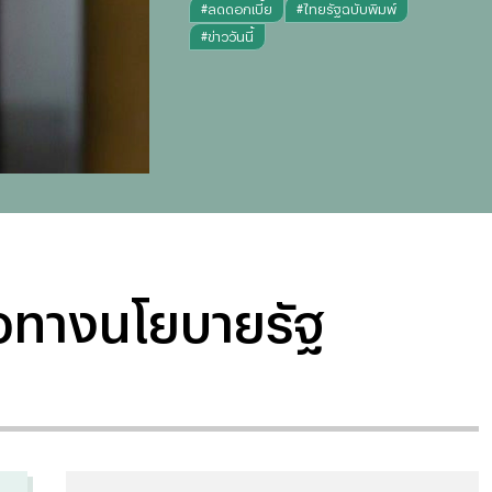
#
ลดดอกเบี้ย
#
ไทยรัฐฉบับพิมพ์
#
ข่าววันนี้
นวทางนโยบายรัฐ