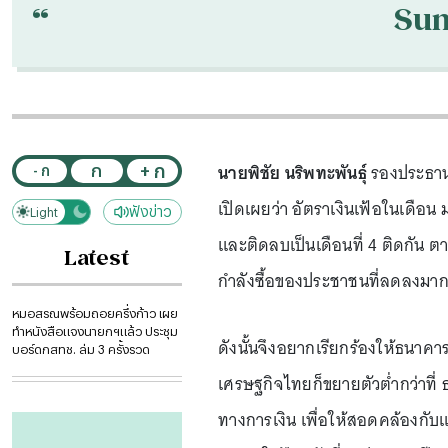
“
Su
นายพิชัย นริพทะพันธุ์
รองประธานย
+ ก
ก
- ก
เปิดเผยว่า อัตราเงินเฟ้อในเดือน 
ฟังข่าว
Light
Dark
และติดลบเป็นเดือนที่ 4 ติดกัน 
Latest
กำลังซื้อของประชาชนที่ลดลงมาก
หมอสรณพร้อมถอยครึ่งก้าว เผย
ทำหนังสือแจงนายกฯแล้ว ประชุม
ดังนั้นจึงอยากเรียกร้องให้ธนาค
บอร์ดกสทช. ล่ม 3 ครั้งรวด
เศรษฐกิจไทยก็ขยายตัวต่ำกว่าท
ทางการเงิน เพื่อให้สอดคล้องกั