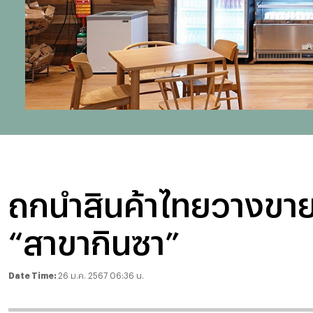
ถกนำสินค้าไทยวางขายร
“สาขากินซา”
Date Time:
26 ม.ค. 2567 06:36 น.