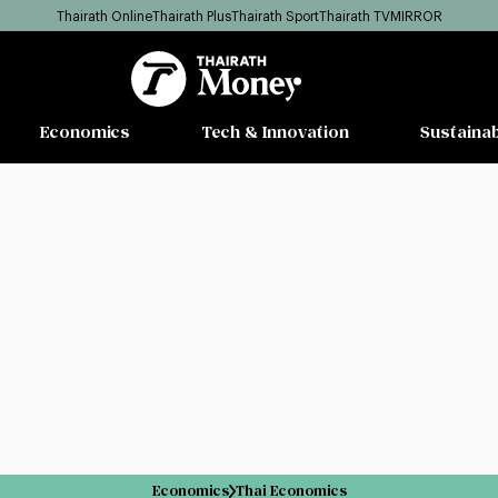
Thairath Online
Thairath Plus
Thairath Sport
Thairath TV
MIRROR
Economics
Tech & Innovation
Sustainab
Economics
Thai Economics