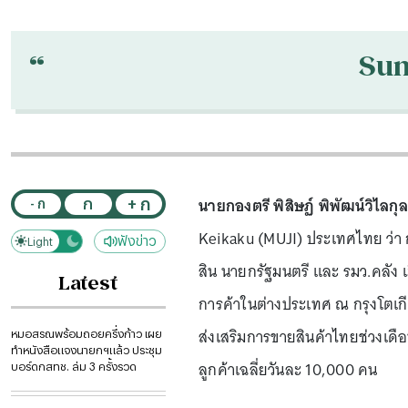
“
Su
นายกองตรี พิสิษฏ์ พิพัฒน์วิไลกุล
+ ก
ก
- ก
Keikaku (MUJI) ประเทศไทย ว่า ก
ฟังข่าว
Light
Dark
สิน นายกรัฐมนตรี และ รมว.คลัง เ
Latest
การค้าในต่างประเทศ ณ กรุงโตเก
ส่งเสริมการขายสินค้าไทยช่วงเดือ
หมอสรณพร้อมถอยครึ่งก้าว เผย
ทำหนังสือแจงนายกฯแล้ว ประชุม
ลูกค้าเฉลี่ยวันละ 10,000 คน
บอร์ดกสทช. ล่ม 3 ครั้งรวด