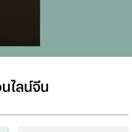
นไลน์จีน