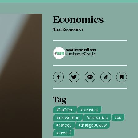
Economics
Thai Economics
กองบรรณาธิการ
หนังสือพิมพ์ไทยรัฐ
Tag
#
สินค้าไทย
#
อาหารไทย
#
เครื่องดื่มไทย
#
ขายออนไลน์
#
จีน
#
ตลาดจีน
#
ไทยรัฐฉบับพิมพ์
#
ข่าววันนี้