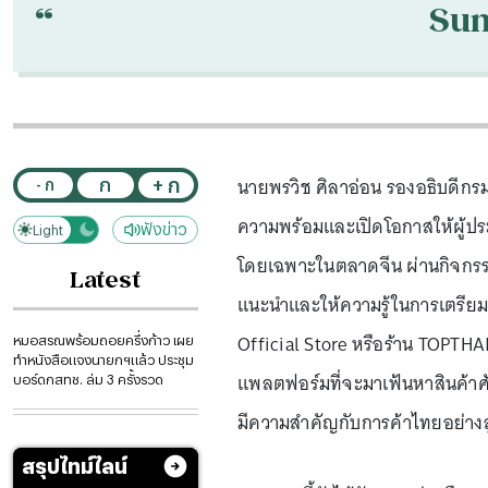
“
Su
นายพรวิช ศิลาอ่อน รองอธิบดีกรม
+ ก
ก
- ก
ความพร้อมและเปิดโอกาสให้ผู้
ฟังข่าว
Light
Dark
โดยเฉพาะในตลาดจีน ผ่านกิจกรรม “D
Latest
แนะนำและให้ความรู้ในการเตรียมต
Official Store หรือร้าน TOPTH
หมอสรณพร้อมถอยครึ่งก้าว เผย
ทำหนังสือแจงนายกฯแล้ว ประชุม
แพลตฟอร์มที่จะมาเฟ้นหาสินค้า
บอร์ดกสทช. ล่ม 3 ครั้งรวด
มีความสำคัญกับการค้าไทยอย่างส
สรุปไทม์ไลน์