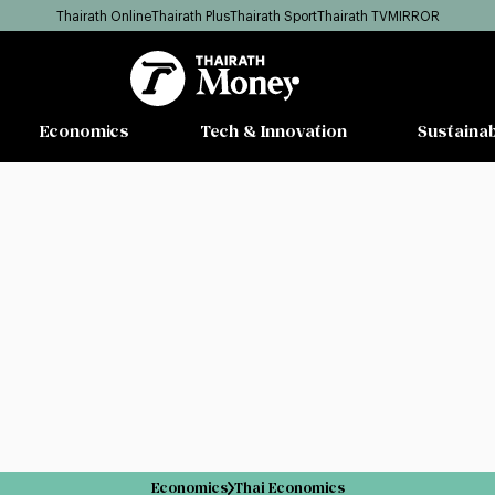
Thairath Online
Thairath Plus
Thairath Sport
Thairath TV
MIRROR
Economics
Tech & Innovation
Sustainab
Economics
Thai Economics