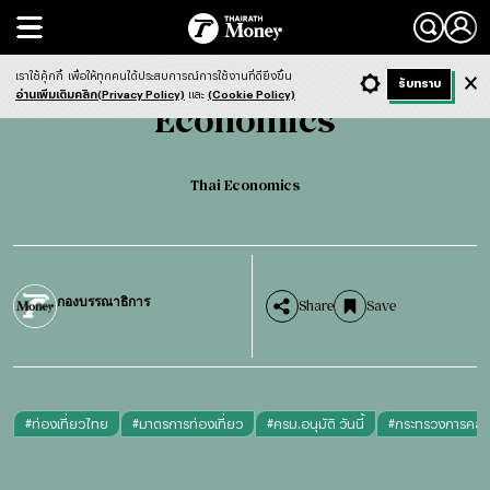
Search
Economics
Thai Economics
เราใช้คุ้กกี้
เพื่อให้ทุกคนได้ประสบการณ์การใช้งานที่ดียิ่งขึ้น
+ ก
- ก
รับทราบ
Light
Dark
ฟังข่าว
อ่านเพิ่มเติมคลิก(Privacy Policy)
และ
(Cookie Policy)
Economics
Thai Economics
กองบรรณาธิการ
Share
Save
#
ท่องเที่ยวไทย
#
มาตรการท่องเที่ยว
#
ครม.อนุมัติ วันนี้
#
กระทรวงการคลั