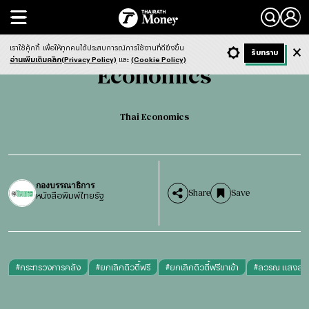
Search
Economics
Thai Economics
เราใช้คุ้กกี้
เพื่อให้ทุกคนได้ประสบการณ์การใช้งานที่ดียิ่งขึ้น
+ ก
- ก
รับทราบ
Light
Dark
ฟังข่าว
อ่านเพิ่มเติมคลิก(Privacy Policy)
และ
(Cookie Policy)
Economics
Thai Economics
กองบรรณาธิการ
Share
Save
หนังสือพิมพ์ไทยรัฐ
#
กระทรวงการคลัง
#
ยกเลิกดิวตี้ฟรี
#
ยกเลิกดิวตี้ฟรีขาเข้า
#
ลวรณ แสงสน