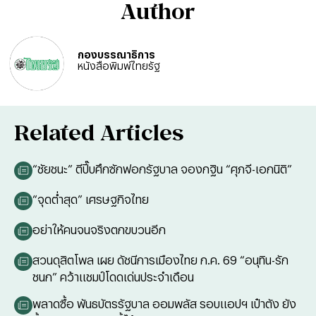
Author
กองบรรณาธิการ
หนังสือพิมพ์ไทยรัฐ
Related Articles
“ชัยชนะ” ตีปี๊บศึกซักฟอกรัฐบาล จองกฐิน “ศุภจี-เอกนิติ”
“จุดต่ำสุด” เศรษฐกิจไทย
อย่าให้คนจนจริงตกขบวนอีก
สวนดุสิตโพล เผย ดัชนีการเมืองไทย ก.ค. 69 “อนุทิน-รัก
ชนก” คว้าแชมป์โดดเด่นประจำเดือน
พลาดซื้อ พันธบัตรรัฐบาล ออมพลัส รอบแอปฯ เป๋าตัง ยัง