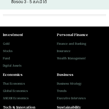
ซื้อรอบ 3 - 5 ส.ค.นี้ ได้
Investment
Personal Finance
Gold
Finance and Banking
Stocks
Insurance
Fund
Wealth Management
Digital Assets
Economics
Business
Thai Economics
Business Strategy
Global Economics
Trends
ASEAN Economics
Executive Interviews
Tech & Innovation
Sustainability