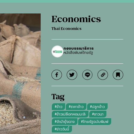
Economics
Thai Economics
กองบรรณาธิการ
หนังสือพิมพ์ไทยรัฐ
Tag
#
ข้าว
#
ราคาข้าว
#
ปลูกข้าว
#
ข้าวเปลือกหอมมะลิ
#
ชาวนา
#
จำนำยุ้งฉาง
#
ไทยรัฐฉบับพิมพ์
#
ข่าววันนี้