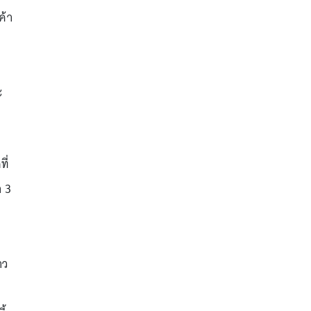
ค้า
ะ
ี่
า 3
าว