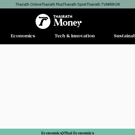
Thairath Online
Thairath Plus
Thairath Sport
Thairath TV
MIRROR
Economics
Tech & Innovation
Sustainab
Economics
Thai Economics