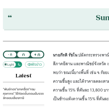
“
Su
นายกีรติ รัชโน
ปลัดกระทรวงพาณิช
+ ก
ก
- ก
สีภาคอีสาน และพาณิชย์จังหวัด 
ฟังข่าว
Light
Dark
พบว่า ขณะนี้บางพื้นที่ เช่น จ.ร้อ
Latest
ความชื้นสูง และได้ราคาลดลงตาม
ความชื้น 15% ที่ตันละ 13,800 บา
“พันธ์ทอง”ยกเครื่อง“กรม
ศุลกากร” ใช้AIลดขั้นตอนเข้มงวด
เป็นข้าวแห้งความชื้น 15% ที่ตัน
ลักลอบเลี่ยงภาษี