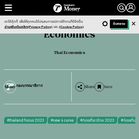
Search
Economics
Thai Economics
เราใช้คุ้กกี้
เพื่อให้ทุกคนได้ประสบการณ์การใช้งานที่ดียิ่งขึ้น
+ ก
- ก
รับทราบ
Light
Dark
ฟังข่าว
อ่านเพิ่มเติมคลิก(Privacy Policy)
และ
(Cookie Policy)
Economics
Thai Economics
กองบรรณาธิการ
Share
Save
#
thailand focus 2023
#
new s curve
#
ท่องเที่ยวไทย 2023
#
ท่องเที่ยว