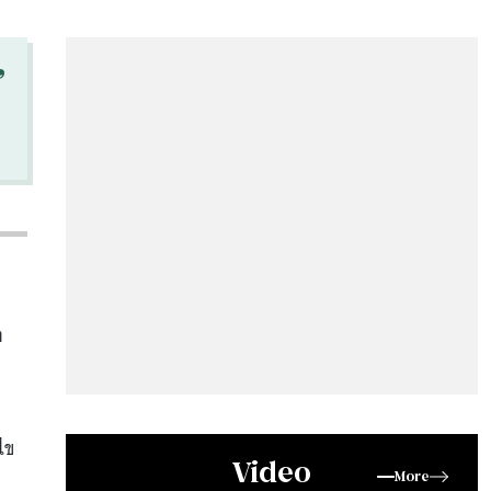
“
ง
ไข
Video
More