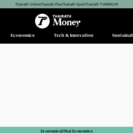
Thairath Online
Thairath Plus
Thairath Sport
Thairath TV
MIRROR
Economics
Tech & Innovation
Sustainab
Economics
Thai Economics