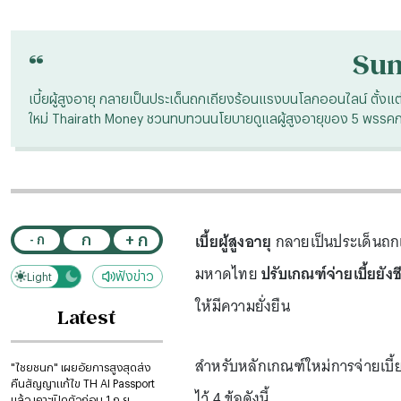
“
Su
เบี้ยผู้สูงอายุ กลายเป็นประเด็นถกเถียงร้อนแรงบนโลกออนไลน์ ตั้งแต่
ใหม่ Thairath Money ชวนทบทวนนโยบายดูแลผู้สูงอายุของ 5 พรรคกา
เบี้ยผู้สูงอายุ
กลายเป็นประเด็นถกเ
+ ก
ก
- ก
มหาดไทย
ปรับเกณฑ์จ่ายเบี้ยยังชี
ฟังข่าว
Light
Dark
ให้มีความยั่งยืน
Latest
สำหรับหลักเกณฑ์ใหม่การจ่ายเบี้
"ไชยชนก" เผยอัยการสูงสุดส่ง
คืนสัญญาแก้ไข TH AI Passport
ไว้ 4 ข้อดังนี้
แล้ว เคาะเปิดตัวก่อน 1 ก.ย.