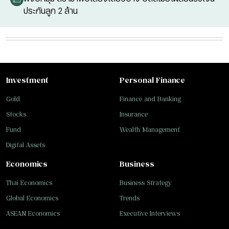
ประกันลูก 2 ล้าน
Investment
Personal Finance
Gold
Finance and Banking
Stocks
Insurance
Fund
Wealth Management
Digital Assets
Economics
Business
Thai Economics
Business Strategy
Global Economics
Trends
ASEAN Economics
Executive Interviews