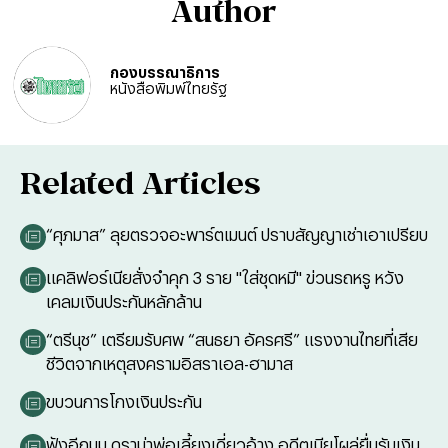
Author
กองบรรณาธิการ
หนังสือพิมพ์ไทยรัฐ
Related Articles
“ศุภมาส” ลุยตรวจอะพาร์ตเมนต์ ปราบสัญญาเช่าเอาเปรียบ
แคลิฟอร์เนียสั่งจำคุก 3 ราย "ใส่ชุดหมี" ข่วนรถหรู หวัง
เคลมเงินประกันหลักล้าน
“ตรีนุช” เตรียมรับศพ “สนธยา อัครศรี” แรงงานไทยที่เสีย
ชีวิตจากเหตุสงครามอิสราเอล-ฮามาส
ขบวนการโกงเงินประกัน
ฟังอีกมุม ดราม่าพ่อเลี้ยงเดี่ยวอ้าง อดีตเมียโผล่ยื่นรับเงิน