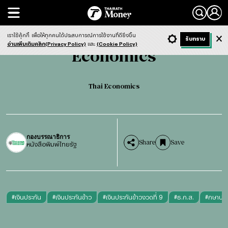
Search
Economics
Thai Economics
เราใช้คุ้กกี้
เพื่อให้ทุกคนได้ประสบการณ์การใช้งานที่ดียิ่งขึ้น
+ ก
- ก
รับทราบ
Light
Dark
ฟังข่าว
อ่านเพิ่มเติมคลิก(Privacy Policy)
และ
(Cookie Policy)
Economics
Thai Economics
กองบรรณาธิการ
Share
Save
หนังสือพิมพ์ไทยรัฐ
#
เงินประกัน
#
เงินประกันข้าว
#
เงินประกันข้าวงวดที่ 9
#
ธ.ก.ส.
#
กษาปณ์