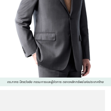
ดร.ภากร ปีตธวัชชัย กรรมการและผู้จัดการ ตลาดหลักทรัพย์แห่งประเทศไทย