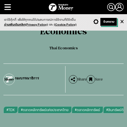
Search
Economics
Thai Economics
เราใช้คุ้กกี้
เพื่อให้ทุกคนได้ประสบการณ์การใช้งานที่ดียิ่งขึ้น
+ ก
- ก
รับทราบ
Light
Dark
ฟังข่าว
อ่านเพิ่มเติมคลิก(Privacy Policy)
และ
(Cookie Policy)
Economics
Thai Economics
กองบรรณาธิการ
Share
Save
#
TDX
#
ตลาดหลักทรัพย์แห่งประเทศไทย
#
ตลาดหลักทรัพย์
#
สินทรัพย์ดิจิ