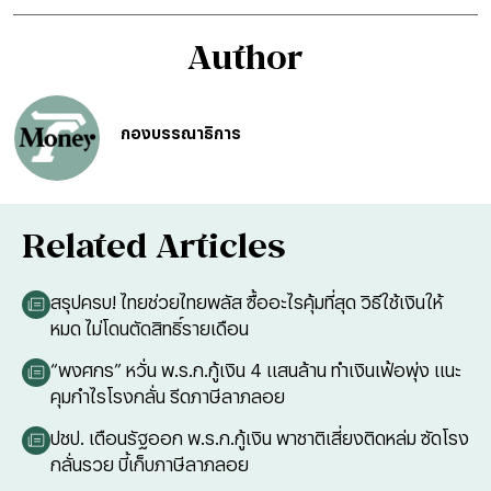
Author
กองบรรณาธิการ
Related Articles
สรุปครบ! ไทยช่วยไทยพลัส ซื้ออะไรคุ้มที่สุด วิธีใช้เงินให้
หมด ไม่โดนตัดสิทธิ์รายเดือน
“พงศกร” หวั่น พ.ร.ก.กู้เงิน 4 แสนล้าน ทำเงินเฟ้อพุ่ง แนะ
คุมกำไรโรงกลั่น รีดภาษีลาภลอย
ปชป. เตือนรัฐออก พ.ร.ก.กู้เงิน พาชาติเสี่ยงติดหล่ม ซัดโรง
กลั่นรวย บี้เก็บภาษีลาภลอย