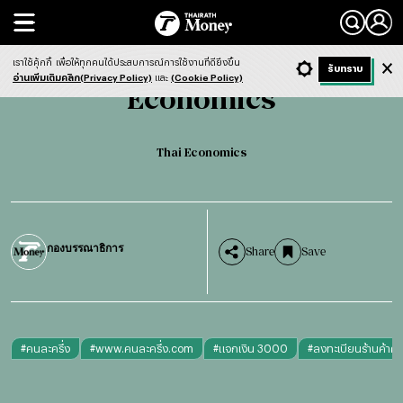
Search
Economics
Thai Economics
เราใช้คุ้กกี้
เพื่อให้ทุกคนได้ประสบการณ์การใช้งานที่ดียิ่งขึ้น
+ ก
- ก
รับทราบ
Light
Dark
ฟังข่าว
อ่านเพิ่มเติมคลิก(Privacy Policy)
และ
(Cookie Policy)
Economics
Thai Economics
กองบรรณาธิการ
Share
Save
#
คนละครึ่ง
#
www.คนละครึ่ง.com
#
แจกเงิน 3000
#
ลงทะเบียนร้านค้าคน