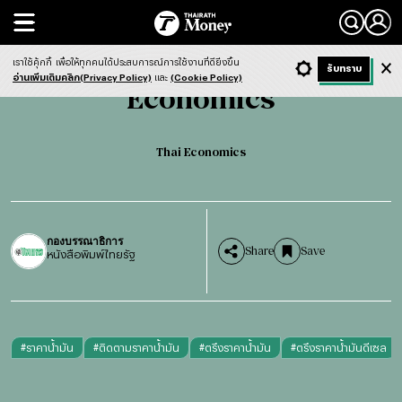
Search
Economics
Thai Economics
เราใช้คุ้กกี้
เพื่อให้ทุกคนได้ประสบการณ์การใช้งานที่ดียิ่งขึ้น
+ ก
- ก
รับทราบ
Light
Dark
ฟังข่าว
อ่านเพิ่มเติมคลิก(Privacy Policy)
และ
(Cookie Policy)
Economics
Thai Economics
กองบรรณาธิการ
Share
Save
หนังสือพิมพ์ไทยรัฐ
#
ราคาน้ำมัน
#
ติดตามราคาน้ำมัน
#
ตรึงราคาน้ำมัน
#
ตรึงราคาน้ำมันดีเซล