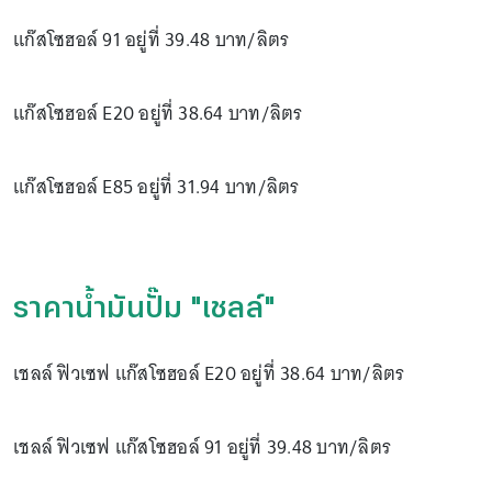
แก๊สโซฮอล์ 91 อยู่ที่ 39.48 บาท/ลิตร
แก๊สโซฮอล์ E20 อยู่ที่ 38.64 บาท/ลิตร
แก๊สโซฮอล์ E85 อยู่ที่ 31.94 บาท/ลิตร
ราคาน้ำมันปั๊ม "เชลล์"
เชลล์ ฟิวเซฟ แก๊สโซฮอล์ E20 อยู่ที่ 38.64 บาท/ลิตร
เชลล์ ฟิวเซฟ แก๊สโซฮอล์ 91 อยู่ที่ 39.48 บาท/ลิตร