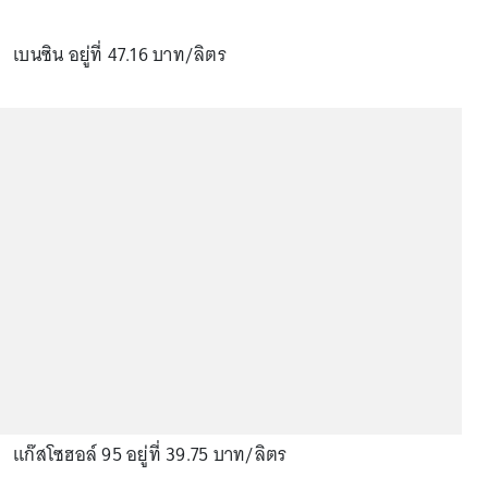
เบนซิน อยู่ที่ 47.16 บาท/ลิตร
แก๊สโซฮอล์ 95 อยู่ที่ 39.75 บาท/ลิตร