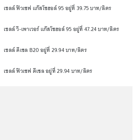
เชลล์ ฟิวเซฟ แก๊สโซฮอล์ 95 อยู่ที่ 39.75 บาท/ลิตร
เชลล์ วี-เพาเวอร์ แก๊สโซฮอล์ 95 อยู่ที่ 47.24 บาท/ลิตร
เชลล์ ดีเซล B20 อยู่ที่ 29.94 บาท/ลิตร
เชลล์ ฟิวเซฟ ดีเซล อยู่ที่ 29.94 บาท/ลิตร