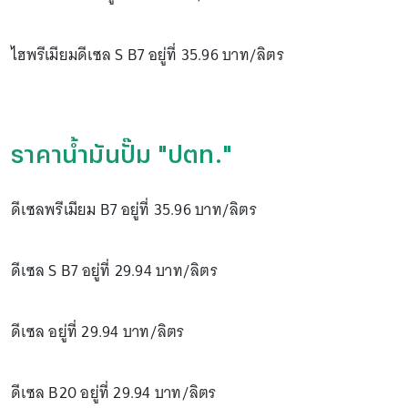
ไฮพรีเมียมดีเซล S B7 อยู่ที่ 35.96 บาท/ลิตร
ราคาน้ำมันปั๊ม "ปตท."
ดีเซลพรีเมียม B7 อยู่ที่ 35.96 บาท/ลิตร
ดีเซล S B7 อยู่ที่ 29.94 บาท/ลิตร
ดีเซล อยู่ที่ 29.94 บาท/ลิตร
ดีเซล B20 อยู่ที่ 29.94 บาท/ลิตร