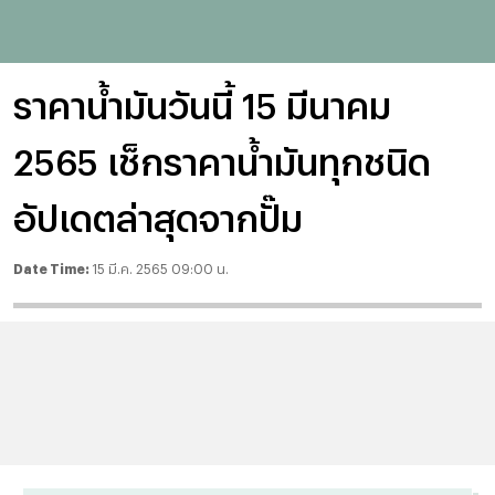
ราคาน้ำมันวันนี้ 15 มีนาคม
2565 เช็กราคาน้ำมันทุกชนิด
อัปเดตล่าสุดจากปั๊ม
Date Time:
15 มี.ค. 2565 09:00 น.