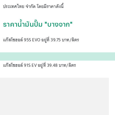
ประเทศไทย จำกัด โดยมีราคาดังนี้
ราคาน้ำมันปั๊ม "บางจาก"
แก๊สโซฮอล์ 95S EVO อยู่ที่ 39.75 บาท/ลิตร
แก๊สโซฮอล์ 91S EV อยู่ที่ 39.48 บาท/ลิตร