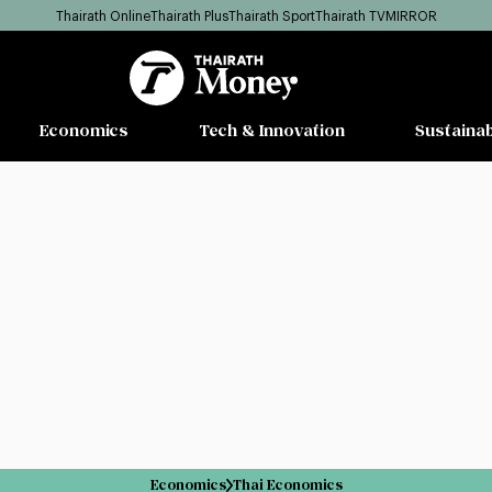
Thairath Online
Thairath Plus
Thairath Sport
Thairath TV
MIRROR
Economics
Tech & Innovation
Sustainab
Economics
Thai Economics