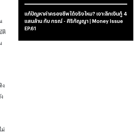
แก้ปัญหาค่าครองชีพได้จริงไหม? เจาะลึกเงินกู้ 4
น
แสนล้าน กับ กรณ์ - ศิริกัญญา | Money Issue
EP.61
ัติ
น
ทิง
ัง
ร
ไม่