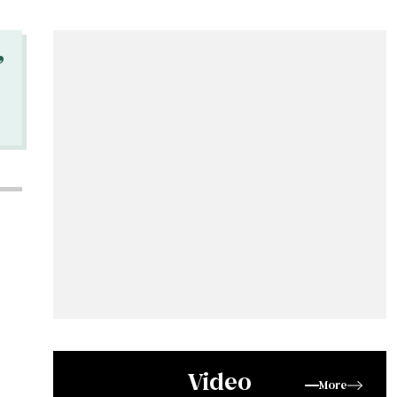
“
Video
More