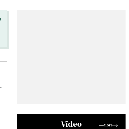
“
่า
Video
More