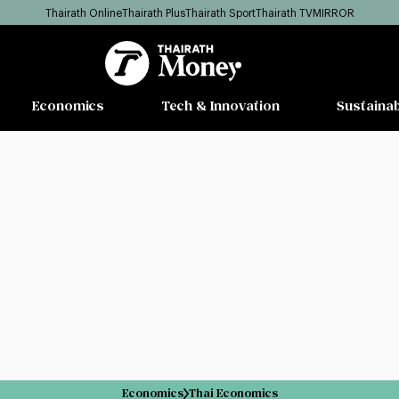
Thairath Online
Thairath Plus
Thairath Sport
Thairath TV
MIRROR
Economics
Tech & Innovation
Sustainab
Economics
Thai Economics