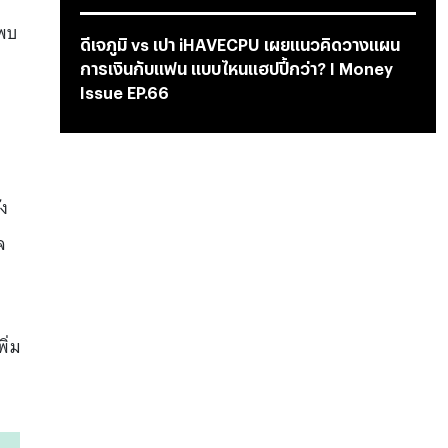
 พบ
ดีเจภูมิ vs เปา iHAVECPU เผยแนวคิดวางแผน
การเงินกับแฟน แบบไหนแฮปปี้กว่า? I Money
Issue EP.66
ัง
จ
ิ่ม