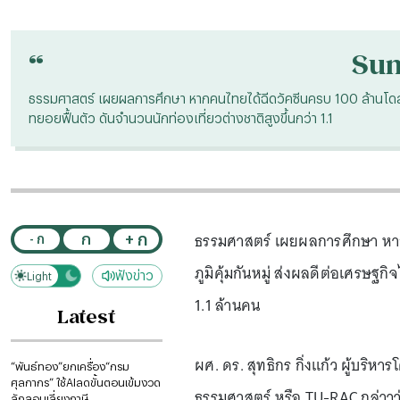
“
Su
ธรรมศาสตร์ เผยผลการศึกษา หากคนไทยได้ฉีดวัคซีนครบ 100 ล้านโดสภายใ
ทยอยฟื้นตัว ดันจำนวนนักท่องเที่ยวต่างชาติสูงขึ้นกว่า 1.1
ธรรมศาสตร์ เผยผลการศึกษา หาก
+ ก
ก
- ก
ภูมิคุ้มกันหมู่ ส่งผลดีต่อเศรษฐกิ
ฟังข่าว
Light
Dark
1.1 ล้านคน
Latest
ผศ. ดร. สุทธิกร กิ่งแก้ว ผู้บริ
“พันธ์ทอง”ยกเครื่อง“กรม
ศุลกากร” ใช้AIลดขั้นตอนเข้มงวด
ธรรมศาสตร์ หรือ TU-RAC กล่าวว
ลักลอบเลี่ยงภาษี