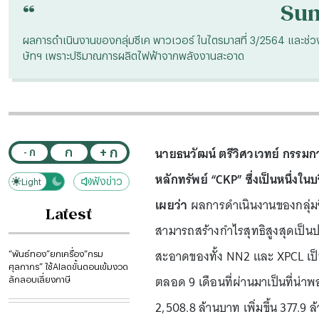
“
Su
ผลการดำเนินงานของกลุ่มซีเค พาวเวอร์ ในไตรมาสที่ 3/2564 และช่วง
ษัทฯ เพราะปริมาณการผลิตไฟฟ้าจากพลังงานสะอาด
นายธนวัฒน์ ตรีวิศวเวทย์ กรรมการ
+ ก
ก
- ก
หลักทรัพย์ “CKP” ซึ่งเป็นหนึ่งในบริ
ฟังข่าว
Light
Dark
เผยว่า
ผลการดำเนินงานของกลุ่มซี
Latest
สามารถสร้างกำไรสุทธิสูงสุดเป็
สะอาดของทั้ง NN2 และ XPCL เป็
“พันธ์ทอง”ยกเครื่อง“กรม
ศุลกากร” ใช้AIลดขั้นตอนเข้มงวด
ตลอด 9 เดือนที่ผ่านมาเป็นที่น่าพ
ลักลอบเลี่ยงภาษี
2,508.8 ล้านบาท เพิ่มขึ้น 377.9 ล