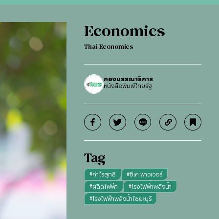
Economics
Thai Economics
กองบรรณาธิการ
หนังสือพิมพ์ไทยรัฐ
Tag
#
กำไรสุทธิ
#
ซีเค พาวเวอร์
#
ผลิตไฟฟ้า
#
โรงไฟฟ้าพลังน้ำ
#
โรงไฟฟ้าพลังน้ำไซยะบุรี