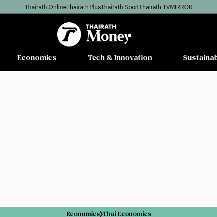
Thairath Online
Thairath Plus
Thairath Sport
Thairath TV
MIRROR
Economics
Tech & Innovation
Sustainab
Economics
Thai Economics