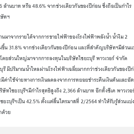
3.6 ล้านบาท หรือ 48.6% จากช่วงเดียวกันของปีก่อน ซึ่งถือเป็นกำไร
ิษัทฯ
นมาจากรายได้จากการขายไฟฟ้าของโรงไฟฟ้าพลังน้ำ น้ำงึม 2
ขึ้น 31.8% จากช่วงเดียวกันของปีก่อน และที่สำคัญบริษัทฯมีส่วนแ
 โดยส่วนใหญ่มาจากการลงทุนในบริษัทไซยะบุรี พาวเวอร์ จำกัด
ุรี มีปริมาณน้ำไหลผ่านโรงไฟฟ้าเฉลี่ยมากกว่าช่วงเดียวกันของปีก
ละมีค่าใช้จ่ายทางการเงินลดลงจากการทยอยชำระคืนเงินต้นและอัต
ิษัทไซยะบุรีฯมีกำไรสุทธิสูงถึง 2,366 ล้านบาท อีกทั้งซีเค พาวเวอร
ไซยะบุรีฯเป็น 42.5% ตั้งแต่สิ้นไตรมาสที่ 2/2564 ทำให้รับรู้ส่วนแบ่
กด้วย