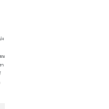
บ่ง
่อน
รา
์
ง