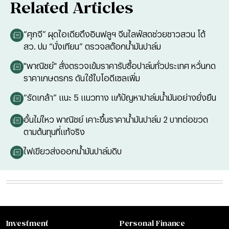
Related Articles
“ศุภจี” ผุดไอเดียดึงอินฟลูฯ จีนไลฟ์สดช่วยชาวสวน โต้
สว. ปม “นั่งเทียน” ตรวจสต๊อกน้ำมันปาล์ม
"พาณิชย์" สั่งตรวจเข้มราคารับซื้อปาล์มทั่วประเทศ หวั่นกด
ราคาเกษตรกร ดันใช้ไบโอดีเซลเพิ่ม
“รัดเกล้า” แนะ 5 แนวทาง แก้ปัญหาปาล์มน้ำมันอย่างยั่งยืน
อั้นไม่ไหว พาณิชย์ เคาะขึ้นราคาน้ำมันปาล์ม 2 บาทต่อขวด
ตามต้นทุนที่แท้จริง
ไฟเขียวส่งออกน้ำมันปาล์มดิบ
Investment
Personal Finance