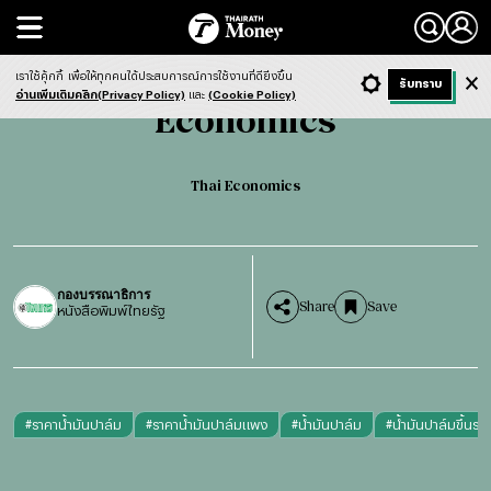
Search
Economics
Thai Economics
เราใช้คุ้กกี้
เพื่อให้ทุกคนได้ประสบการณ์การใช้งานที่ดียิ่งขึ้น
+ ก
- ก
รับทราบ
Light
Dark
ฟังข่าว
อ่านเพิ่มเติมคลิก(Privacy Policy)
และ
(Cookie Policy)
Economics
Thai Economics
กองบรรณาธิการ
Share
Save
หนังสือพิมพ์ไทยรัฐ
#
ราคาน้ำมันปาล์ม
#
ราคาน้ำมันปาล์มแพง
#
น้ำมันปาล์ม
#
น้ำมันปาล์มขึ้นรา