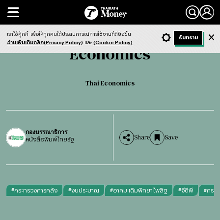
Search
Economics
Thai Economics
เราใช้คุ้กกี้
เพื่อให้ทุกคนได้ประสบการณ์การใช้งานที่ดียิ่งขึ้น
+ ก
- ก
รับทราบ
Light
Dark
ฟังข่าว
อ่านเพิ่มเติมคลิก(Privacy Policy)
และ
(Cookie Policy)
Economics
Thai Economics
กองบรรณาธิการ
Share
Save
หนังสือพิมพ์ไทยรัฐ
#
กระทรวงการคลัง
#
งบประมาณ
#
อาคม เติมพิทยาไพสิฐ
#
จีดีพี
#
กระท