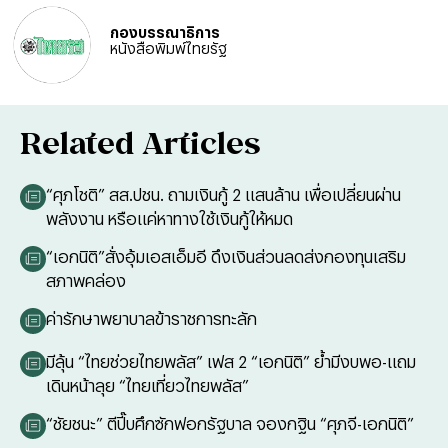
กองบรรณาธิการ
หนังสือพิมพ์ไทยรัฐ
Related Articles
“ศุภโชติ” สส.ปชน. ถามเงินกู้ 2 แสนล้าน เพื่อเปลี่ยนผ่าน
พลังงาน หรือแค่หาทางใช้เงินกู้ให้หมด
“เอกนิติ”สั่งอุ้มเอสเอ็มอี ดึงเงินส่วนลดส่งกองทุนเสริม
สภาพคล่อง
ค่ารักษาพยาบาลข้าราชการทะลัก
มีลุ้น “ไทยช่วยไทยพลัส” เฟส 2 “เอกนิติ” ย้ำมีงบพอ-แถม
เดินหน้าลุย “ไทยเที่ยวไทยพลัส”
“ชัยชนะ” ตีปี๊บศึกซักฟอกรัฐบาล จองกฐิน “ศุภจี-เอกนิติ”