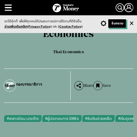
Search
Economics
Thai Economics
เราใช้คุ้กกี้
เพื่อให้ทุกคนได้ประสบการณ์การใช้งานที่ดียิ่งขึ้น
+ ก
- ก
รับทราบ
Light
Dark
ฟังข่าว
อ่านเพิ่มเติมคลิก(Privacy Policy)
และ
(Cookie Policy)
Economics
Thai Economics
กองบรรณาธิการ
Share
Save
#
ลงทะเบียน นายจ้าง
#
ผู้ประกอบการ SMEs
#
รับเงินช่วยเหลือ
#
เงินอุดหนุ